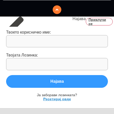
Најава
Приклучи
се
Твоето корисничко име:
Твојата Лозинка:
Најава
Ја заборави лозинката?
Ресетирај овде