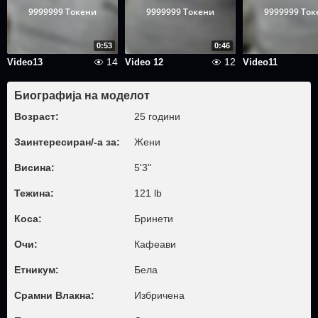
9999999 Токени
9999999 Токени
9999999 Ток
0:53
0:46
14
12
Video13
Video 12
Video11
Биографија на моделот
Возраст:
25 години
Заинтересиран/-а за:
Жени
Висина:
5'3"
Тежина:
121 lb
Коса:
Бринети
Очи:
Кафеави
Етникум:
Бела
Срамни Влакна:
Избричена