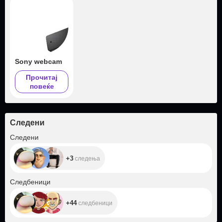
Sony webcam
Прочитај
повеќе
Следени
+3
Следени
+3
следења
+44
Следбеници
+44
следбеници