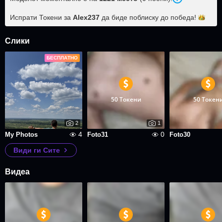
Испрати Токени за
Alex237
да биде поблиску до
победа!
Слики
БЕСПЛАТНО
50 Токени
50 Токен
2
1
4
0
My Photos
Foto31
Foto30
Види ги Сите
Видеа