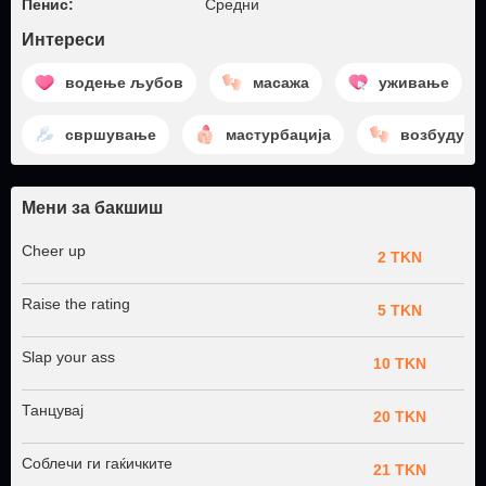
Пенис:
Средни
Интереси
водење љубов
масажа
уживање
свршување
мастурбација
возбудув
Мени за бакшиш
Cheer up
2 TKN
Raise the rating
5 TKN
Slap your ass
10 TKN
Танцувај
20 TKN
Соблечи ги гаќичките
21 TKN