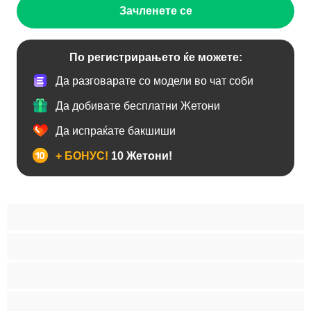
Зачленете се
По регистрирањето ќе можете:
Да разговарате со модели во чат соби
Да добивате бесплатни Жетони
Да испраќате бакшиши
+ БОНУС!
10 Жетони!
BBW
Азијски
Анален
Арапски