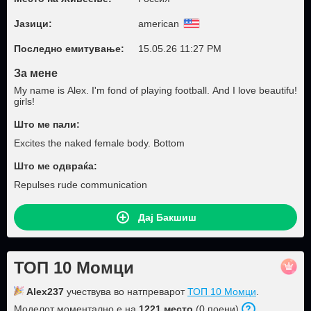
Јазици:
american
Последно емитување:
15.05.26 11:27 PM
За мене
My name is Alex. I'm fond of playing football. And I love beautifu!
girls!
Што ме пали:
Excites the naked female body. Bottom
Што ме одвраќа:
Repulses rude communication
Дај Бакшиш
ТОП 10 Момци
Alex237
учествува во натпреварот
ТОП 10 Момци
.
Моделот моментално е на
1221 место
(0 поени).